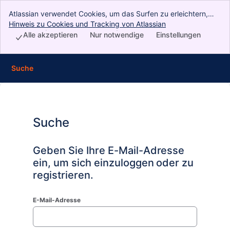
Atlassian verwendet Cookies, um das Surfen zu erleichtern,
Analysen und Recherchen durchzuführen und Werbung zu
Hinweis zu Cookies und Tracking von Atlassian
, (opens new wind
betreiben. Akzeptieren Sie alle Cookies, um anzugeben, dass
Alle akzeptieren
Nur notwendige
Einstellungen
Sie unserer Verwendung von Cookies auf Ihrem Gerät
zustimmen.
Suche
Suche
Geben Sie Ihre E-Mail-Adresse
ein, um sich einzuloggen oder zu
registrieren.
E-Mail-Adresse